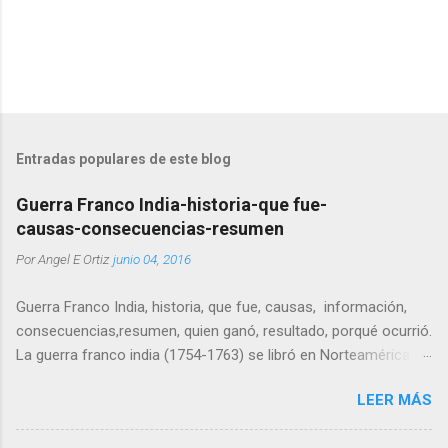
Entradas populares de este blog
Guerra Franco India-historia-que fue-
causas-consecuencias-resumen
Por
Angel E Ortiz
junio 04, 2016
Guerra Franco India, historia, que fue, causas, información,
consecuencias,resumen, quien ganó, resultado, porqué ocurrió.
La guerra franco india (1754-1763) se libró en Norteamérica
entre Inglaterra y Francia por conflicto de intereses territoriales
LEER MÁS
y económicos. Post que viene trasladado. El detonante de
dicha guerra fue la disputa por el territorio que actualmente