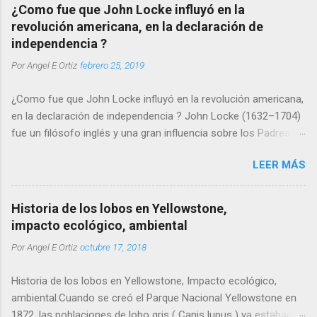
ocupa Ohio, logrando poner de su lado, las partes en conflicto,
¿Como fue que John Locke influyó en la
a colonos y nativos. Esta guerra, la Franco India, hará parte de
revolución americana, en la declaración de
la que posteriormente habrá de llamarse guerra de los siete
independencia ?
años, declarada oficialmente en 1756 y finalizada en 1763 entre
Por
Angel E Ortiz
febrero 25, 2019
estos dos países expansionistas. El término de la guerra
franco india, señaló la salida de los franceses de las colonias
¿Como fue que John Locke influyó en la revolución americana,
en territorio norteamericano y el comienzo de la dominación
en la declaración de independencia ? John Locke (1632–1704)
inglesa de dichos territorios, así como el comienzo de las
fue un filósofo inglés y una gran influencia sobre los Padres
fricciones recurrentes entre ingleses y colonos americanos, lo
Fundadores. Un fundador del empirismo británico con una fe
que habría de desembocar en la conocida revolución ameri...
LEER MÁS
descarada en las ciencias naturales y la clase media en
ascenso, Locke encarnó los principios de la Ilustración.
Historia de los lobos en Yellowstone,
impacto ecológico, ambiental
Por
Angel E Ortiz
octubre 17, 2018
Historia de los lobos en Yellowstone, Impacto ecológico,
ambiental.Cuando se creó el Parque Nacional Yellowstone en
1872, las poblaciones de lobo gris ( Canis lupus ) ya estaban