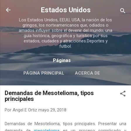
Ir al contenido principal
Estados Unidos
Los Estados Unidos, EEUU, USA, la nación de los
gringos, los norteamericanos que, odiados o
amados influyen sobre el devenir del mundo; una
guía histórica, geográfica y turística por sus
estados, ciudades y atracciones.Deportes y
futbol.
Páginas
PÁGINA PRINCIPAL
ACERCA DE
Demandas de Mesotelioma, tipos
principales
Por
Angel E Ortiz
mayo 29, 2018
Demandas de Mesotelioma, tipos principales. Presentar una
demanda de
mesotelioma
es un proceso complicado y